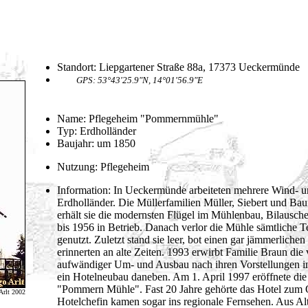
Standort: Liepgartener Straße 88a, 17373 Ueckermünde
GPS: 53°43'25.9"N, 14°01'56.9"E
Name: Pflegeheim "Pommernmühle"
Typ: Erdholländer
Baujahr: um 1850
Nutzung: Pflegeheim
Information: In Ueckermünde arbeiteten mehrere Wind- u
Erdholländer. Die Müllerfamilien Müller, Siebert und B
erhält sie die modernsten Flügel im Mühlenbau, Bilausc
bis 1956 in Betrieb. Danach verlor die Mühle sämtliche 
genutzt. Zuletzt stand sie leer, bot einen gar jämmerliche
erinnerten an alte Zeiten. 1993 erwirbt Familie Braun die 
aufwändiger Um- und Ausbau nach ihren Vorstellungen in 
ein Hotelneubau daneben. Am 1. April 1997 eröffnete die
"Pommern Mühle". Fast 20 Jahre gehörte das Hotel zum Or
Arlt 2002
Hotelchefin kamen sogar ins regionale Fernsehen. Aus Al