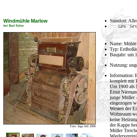
Standort: All
Windmühle Marlow
bei Bad Sülze
GPS: 54°0
Name: Mühle 
Typ: Erdhollä
Baujahr: um 
Nutzung: unge
Information: 
komplett mit 
Um 1900 als N
Ernst Niemann
junge Müller 
eingezogen we
Westen der Ei
Wohnraum war 
keine Heizung
der Kappe her
Foto: Ingo Arlt 2006
Müller Treich
Wiedervereini