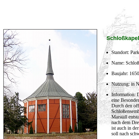
Schloßkape
Standort: Par
Name: Schloß
Baujahr: 165
Nutzung: in 
Information: 
eine Besonder
Durch den off
Schloßensembl
Marstall ent
nach dem Drei
ist auch in d
soll nach sch