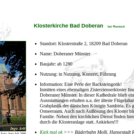
Klosterkirche Bad Doberan
bei Rostock
Standort: Klosterstraße 2, 18209 Bad Doberan
Name: Doberaner Münster
Baujahr: ab 1280
Nutzung: in Nutzung, Konzert, Führung
Information: Eine Perle der Backsteingotik!
Inmitten eines ehemaligen Zisterzienserkloster fi
Doberaner Münster. In dieser Kathedrale blieb eine
Aussstattungen erhalten u.a. der älteste Flügelalt
Grabplastik der dänischen Königin Sambiria. Es 
Ostseeraum. Auch nach Auflösung des Kloster bli
Familie. Neben den kirchlichen Dienst finden h
durch die Klosteranlage statt. Ankieken!!!
Kiek mal ok
>>> Bäderbahn Molli, Hansestadt Ro
Foto: Ingo Arlt 2006