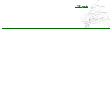
>Bild groß<